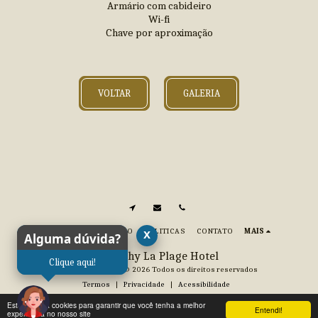
Armário com cabideiro
Wi-fi
Chave por aproximação
VOLTAR
GALERIA
INÍCIO
LOCALIZAÇÃO
POLITICAS
CONTATO
MAIS
x
Alguma dúvida?
Juquehy La Plage Hotel
Clique aqui!
Direitos autorais © 2026 Todos os direitos reservados
Termos
|
Privacidade
|
Acessibilidade
Este site usa cookies para garantir que você tenha a melhor
Entendi!
experiência no nosso site