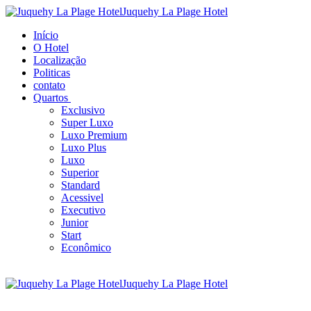
Juquehy La Plage Hotel
Início
O Hotel
Localização
Politicas
contato
Quartos
Exclusivo
Super Luxo
Luxo Premium
Luxo Plus
Luxo
Superior
Standard
Acessivel
Executivo
Junior
Start
Econômico
Juquehy La Plage Hotel