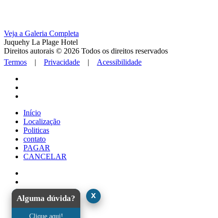
Veja a Galeria Completa
Juquehy La Plage Hotel
Direitos autorais © 2026 Todos os direitos reservados
Termos
|
Privacidade
|
Acessibilidade
Início
Localização
Politicas
contato
PAGAR
CANCELAR
x
Alguma dúvida?
Clique aqui!